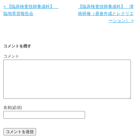
< 【臨床検査技師養成科】
【臨床検査技師養成科】 津
臨地実習報告会
南研修（昼食作成とレクリエ
ーション） >
コメントを残す
コメント
名前
(必須)