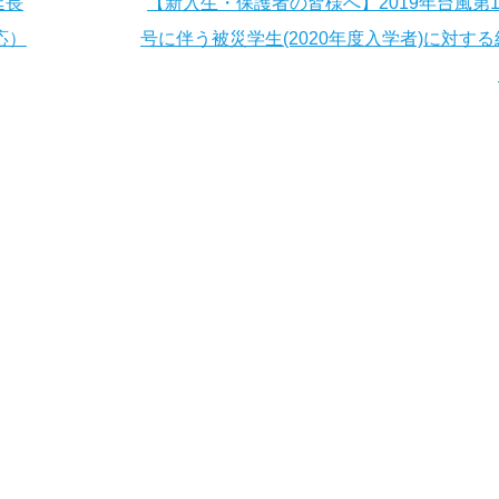
延長
【新入生・保護者の皆様へ】2019年台風第1
応）
号に伴う被災学生(2020年度入学者)に対す