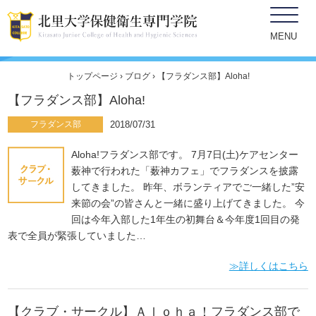
ブログ
MENU
トップページ
›
ブログ
› 【フラダンス部】Aloha!
【フラダンス部】Aloha!
フラダンス部
2018/07/31
Aloha!フラダンス部です。 7月7日(土)ケアセンター
薮神で行われた「薮神カフェ」でフラダンスを披露
してきました。 昨年、ボランティアでご一緒した”安
来節の会”の皆さんと一緒に盛り上げてきました。 今
回は今年入部した1年生の初舞台＆今年度1回目の発
表で全員が緊張していました…
≫詳しくはこちら
【クラブ・サークル】Ａｌｏｈａ！フラダンス部で