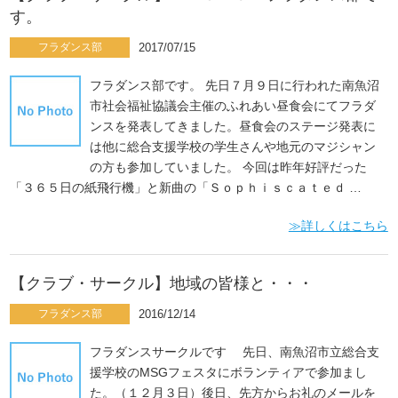
す。
フラダンス部
2017/07/15
フラダンス部です。 先日７月９日に行われた南魚沼
市社会福祉協議会主催のふれあい昼食会にてフラダ
ンスを発表してきました。昼食会のステージ発表に
は他に総合支援学校の学生さんや地元のマジシャン
の方も参加していました。 今回は昨年好評だった
「３６５日の紙飛行機」と新曲の「Ｓｏｐｈｉｓｃａｔｅｄ …
≫詳しくはこちら
【クラブ・サークル】地域の皆様と・・・
フラダンス部
2016/12/14
フラダンスサークルです 先日、南魚沼市立総合支
援学校のMSGフェスタにボランティアで参加まし
た。（１２月３日）後日、先方からお礼のメールを