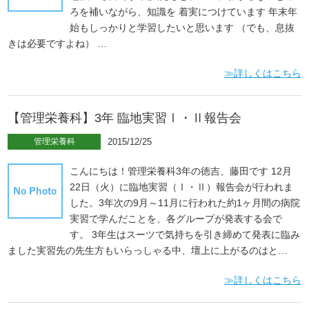
ろを補いながら、知識を 着実につけています 年末年
始もしっかりと学習したいと思います （でも、息抜
きは必要ですよね） …
≫詳しくはこちら
【管理栄養科】3年 臨地実習Ⅰ・Ⅱ報告会
管理栄養科
2015/12/25
こんにちは！管理栄養科3年の徳吉、藤田です 12月
22日（火）に臨地実習（Ⅰ・Ⅱ）報告会が行われま
した。3年次の9月～11月に行われた約1ヶ月間の病院
実習で学んだことを、各グループが発表する会で
す。 3年生はスーツで気持ちを引き締めて発表に臨み
ました実習先の先生方もいらっしゃる中、壇上に上がるのはと…
≫詳しくはこちら