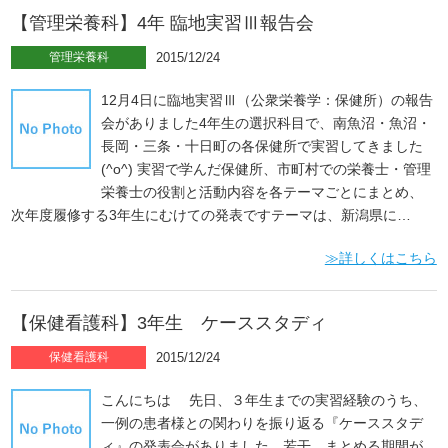
【管理栄養科】4年 臨地実習Ⅲ報告会
管理栄養科
2015/12/24
12月4日に臨地実習Ⅲ（公衆栄養学：保健所）の報告
会がありました4年生の選択科目で、南魚沼・魚沼・
長岡・三条・十日町の各保健所で実習してきました
(^o^) 実習で学んだ保健所、市町村での栄養士・管理
栄養士の役割と活動内容を各テーマごとにまとめ、
次年度履修する3年生にむけての発表ですテーマは、新潟県に…
≫詳しくはこちら
【保健看護科】3年生 ケーススタディ
保健看護科
2015/12/24
こんにちは 先日、３年生までの実習経験のうち、
一例の患者様との関わりを振り返る『ケーススタデ
ィ』の発表会がありました。若干、まとめる期間が