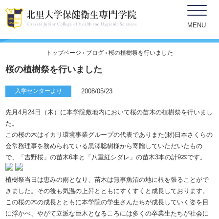
ブログ
MENU
トップページ
›
ブログ
› 桜の植樹祭を行いました
桜の植樹祭を行いました
入学センターより
2008/05/23
先月4月24日（木）に本学院敷地内において桜の苗木の植樹祭を行いまし
た。
この桜の木はイカリ環境事業グループの代表でありまた(財)日本さくらの
会常務理事を務められている黒澤聡樹様から寄贈していただいたもの
で、「吉野桜」の苗木6本と「八重紅シダレ」の苗木3本の計9本です。
植樹祭当日は恵みの雨となり、苗木は無事魚沼の地に根を張ることがで
きました。その後も気温の上昇とともにすくすくと成長しております。
この桜の木の成長とともに本学院の学生さんたちが成長していく姿を目
に浮かべ、やがて立派な巨木となるころには多くの卒業生たちが社会に