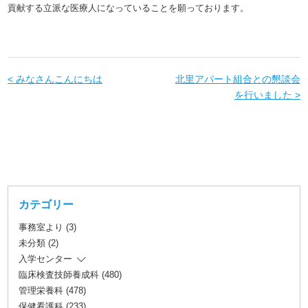
貢献する立派な医療人になっていることを願っております。
< みなさんこんにちは
北里アパート組合との懇談会
を行いました >
カテゴリー
事務室より (3)
未分類 (2)
入学センター
臨床検査技師養成科 (480)
管理栄養科 (478)
保健看護科 (233)